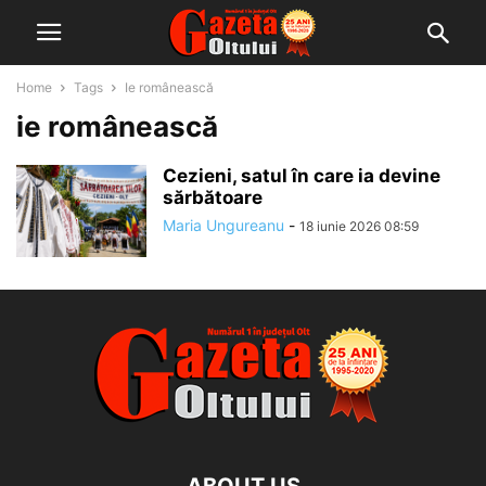
Home
Tags
Ie românească
ie românească
Cezieni, satul în care ia devine
sărbătoare
Maria Ungureanu
-
18 iunie 2026 08:59