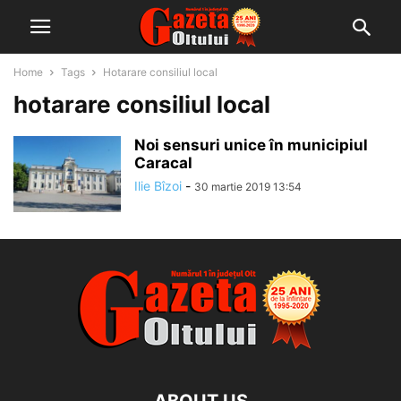
Home
Tags
Hotarare consiliul local
hotarare consiliul local
Noi sensuri unice în municipiul
Caracal
Ilie Bîzoi
-
30 martie 2019 13:54