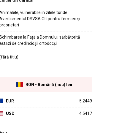
cartier din Caracal
Animalele, vulnerabile în zilele toride.
Avertismentul DSVSA Olt pentru fermieri și
proprietari
Schimbarea la Față a Domnului, sărbătorită
astăzi de credincioșii ortodocși
(fără titlu)
RON - Română (nou) leu
EUR
5,2449
USD
4,5417