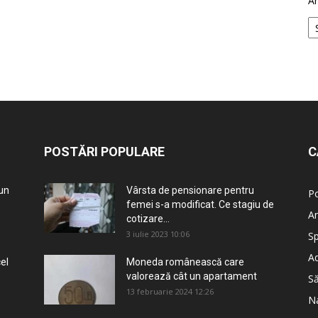
Ar
POSTĂRI POPULARE
C
-un
Vârsta de pensionare pentru
Po
femei s-a modificat. Ce stagiu de
An
cotizare...
3 iulie 2023 10:06
Sp
Ad
el
Moneda românească care
valorează cât un apartament
S
13 februarie 2024 12:26
Na