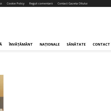
oi
Cookie Policy
Reguli comentarii
Contact Gazeta Oltului
Ă
ÎNVĂȚĂMÂNT
NAȚIONALE
SĂNĂTATE
CONTACT