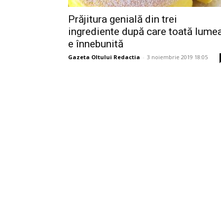
Prăjitura genială din trei
ingrediente după care toată lume
e înnebunită
Gazeta Oltului Redactia
-
3 noiembrie 2019 18:05