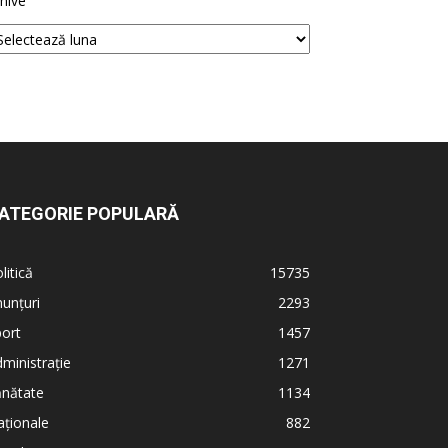
hive
ATEGORIE POPULARĂ
litică
15735
unțuri
2293
ort
1457
ministrație
1271
ănătate
1134
ționale
882