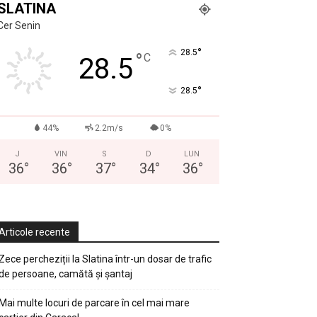
SLATINA
Cer Senin
°
28.5
°
C
28.5
°
28.5
44%
2.2m/s
0%
J
VIN
S
D
LUN
36
°
36
°
37
°
34
°
36
°
Articole recente
Zece percheziții la Slatina într-un dosar de trafic
de persoane, camătă și șantaj
Mai multe locuri de parcare în cel mai mare