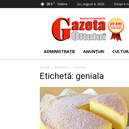
C
28.5
joi, august 6, 2026
Despre n
Slatina
Gazeta
Oltului
ADMINISTRAȚIE
ANUNȚURI
CULTUR
Acasă
Etichete
Geniala
Etichetă: geniala