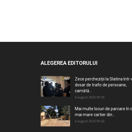
ALEGEREA EDITORULUI
Zece percheziții la Slatina într
dosar de trafic de persoane,
camătă...
6 august 2026 09:50
Mai multe locuri de parcare în c
mai mare cartier din...
6 august 2026 09:42