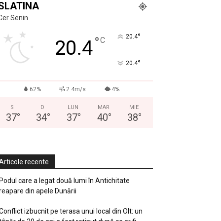
SLATINA
Cer Senin
°
20.4
°
C
20.4
°
20.4
62%
2.4m/s
4%
S
D
LUN
MAR
MIE
37
°
34
°
37
°
40
°
38
°
Articole recente
Podul care a legat două lumi în Antichitate
reapare din apele Dunării
Conflict izbucnit pe terasa unui local din Olt: un