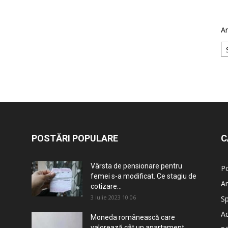
Ar
POSTĂRI POPULARE
C
Vârsta de pensionare pentru
Po
femei s-a modificat. Ce stagiu de
An
cotizare...
3 iulie 2023 10:06
Sp
Ad
Moneda românească care
valorează cât un apartament