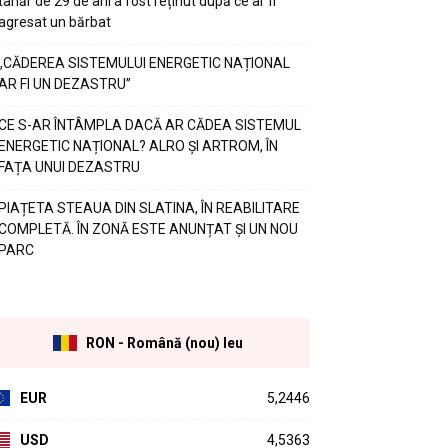
tânăr de 29 de ani a fost reținut după ce ar fi
agresat un bărbat
„CĂDEREA SISTEMULUI ENERGETIC NAȚIONAL
AR FI UN DEZASTRU”
CE S-AR ÎNTÂMPLA DACĂ AR CĂDEA SISTEMUL
ENERGETIC NAȚIONAL? ALRO ȘI ARTROM, ÎN
FAȚA UNUI DEZASTRU
PIAȚETA STEAUA DIN SLATINA, ÎN REABILITARE
COMPLETĂ. ÎN ZONĂ ESTE ANUNȚAT ȘI UN NOU
PARC
RON - Română (nou) leu
EUR
5,2446
USD
4,5363