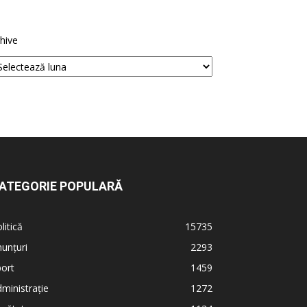
hive
ATEGORIE POPULARĂ
litică
15735
unțuri
2293
ort
1459
ministrație
1272