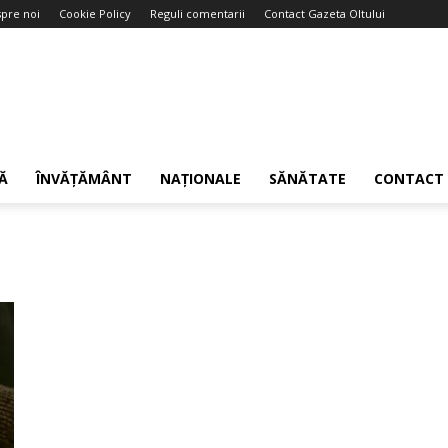
pre noi
Cookie Policy
Reguli comentarii
Contact Gazeta Oltului
Ă
ÎNVĂȚĂMÂNT
NAȚIONALE
SĂNĂTATE
CONTACT