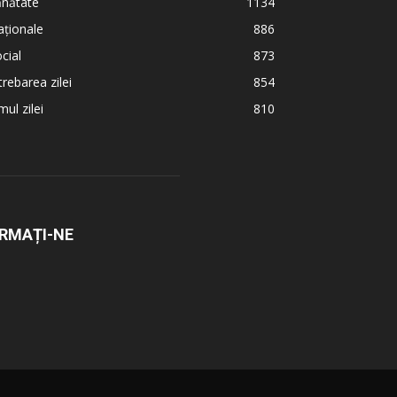
ănătate
1134
ționale
886
cial
873
trebarea zilei
854
ul zilei
810
RMAȚI-NE