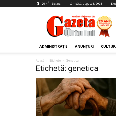
C
20.4
sâmbătă, august 8, 2026
Des
Slatina
Gazeta
Oltului
ADMINISTRAȚIE
ANUNȚURI
CULTUR
Acasă
Etichete
Genetica
Etichetă: genetica