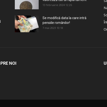
S
13 februarie 2024 12:26
Na
So
Se modifică data la care intră
N
În
pensiile românilor!
7 mai 2023 10:18
Om
PRE NOI
U