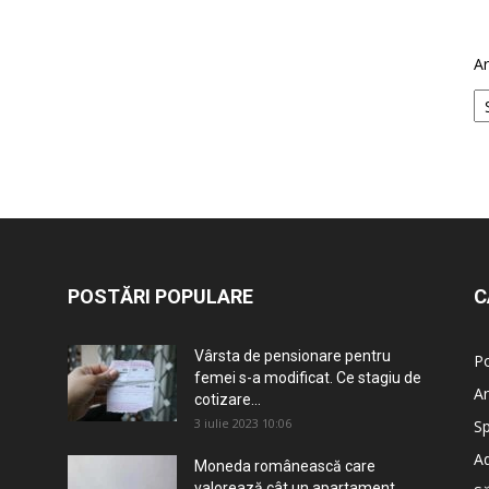
Ar
POSTĂRI POPULARE
C
Vârsta de pensionare pentru
Po
femei s-a modificat. Ce stagiu de
An
cotizare...
3 iulie 2023 10:06
Sp
Ad
Moneda românească care
valorează cât un apartament