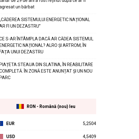
tânăr de 29 de ani a fost reținut după ce ar fi
agresat un bărbat
„CĂDEREA SISTEMULUI ENERGETIC NAȚIONAL
AR FI UN DEZASTRU”
CE S-AR ÎNTÂMPLA DACĂ AR CĂDEA SISTEMUL
ENERGETIC NAȚIONAL? ALRO ȘI ARTROM, ÎN
FAȚA UNUI DEZASTRU
PIAȚETA STEAUA DIN SLATINA, ÎN REABILITARE
COMPLETĂ. ÎN ZONĂ ESTE ANUNȚAT ȘI UN NOU
PARC
RON - Română (nou) leu
EUR
5,2504
USD
4,5409