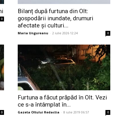
ni
Bilanț după furtuna din Olt:
gospodării inundate, drumuri
0
afectate și culturi...
Maria Ungureanu
-
2 iulie 2026 12:24
0
Furtuna a făcut prăpăd în Olt. Vezi
ce s-a întâmplat în...
Gazeta Oltului Redactia
-
8 iulie 2019 06:57
0
0