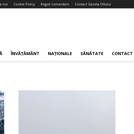
e noi
Cookie Policy
Reguli comentarii
Contact Gazeta Oltului
Ă
ÎNVĂȚĂMÂNT
NAȚIONALE
SĂNĂTATE
CONTACT