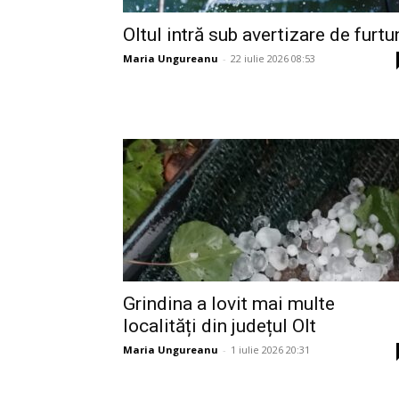
Oltul intră sub avertizare de furtu
Maria Ungureanu
-
22 iulie 2026 08:53
Grindina a lovit mai multe
localități din județul Olt
Maria Ungureanu
-
1 iulie 2026 20:31