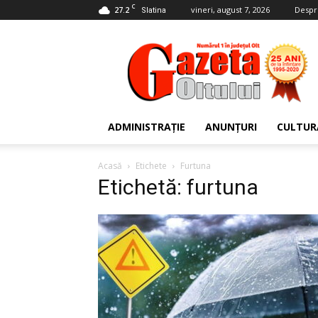
C
27.2
vineri, august 7, 2026
Despr
Slatina
Gazeta
Oltului
ADMINISTRAȚIE
ANUNȚURI
CULTUR
Acasă
Etichete
Furtuna
Etichetă: furtuna