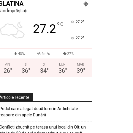
SLATINA
Nori Împrăștiați
°
27.2
°
C
27.2
°
27.2
43%
4m/s
27%
VIN
S
D
LUN
MAR
26
°
36
°
34
°
36
°
39
°
Articole recente
Podul care a legat două lumi în Antichitate
reapare din apele Dunării
Conflict izbucnit pe terasa unui local din Olt: un