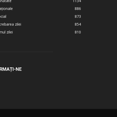
ănătate
1134
ționale
886
cial
873
trebarea zilei
854
ul zilei
810
RMAȚI-NE