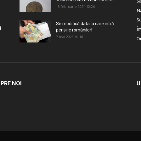
S
13 februarie 2024 12:26
Na
So
Se modifică data la care intră
N
În
pensiile românilor!
7 mai 2023 10:18
Om
PRE NOI
U