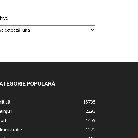
hive
ATEGORIE POPULARĂ
litică
15735
unțuri
2293
ort
1459
ministrație
1272