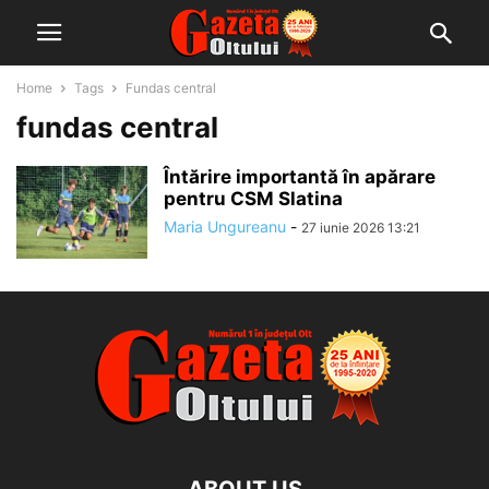
Home
Tags
Fundas central
fundas central
Întărire importantă în apărare
pentru CSM Slatina
Maria Ungureanu
-
27 iunie 2026 13:21