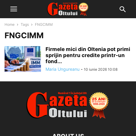
Home
Tags
FNGCIMM
FNGCIMM
Firmele mici din Oltenia pot primi
sprijin pentru credite printr-un
fond...
Maria Ungureanu
-
10 iunie 2026 10:08