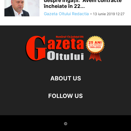
despre irigații: ”Avem contracte
încheiate în 22...
Gazeta Oltului Redactia
-
13 iunie 2019 12:27
ABOUT US
FOLLOW US
©