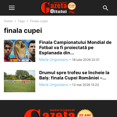
Home
Tags
Finala cupei
finala cupei
Finala Campionatului Mondial de
Fotbal va fi proiectată pe
Esplanada din...
Maria Ungureanu
-
18 iulie 2026 22:31
Drumul spre trofeu se încheie la
Balș: finala Cupei României –...
Maria Ungureanu
-
13 mai 2026 15:23