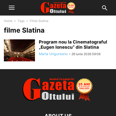
Home
Tags
Filme Slatina
filme Slatina
Program nou la Cinematograful
„Eugen Ionescu” din Slatina
Maria Ungureanu
-
26 iunie 2026 09:06