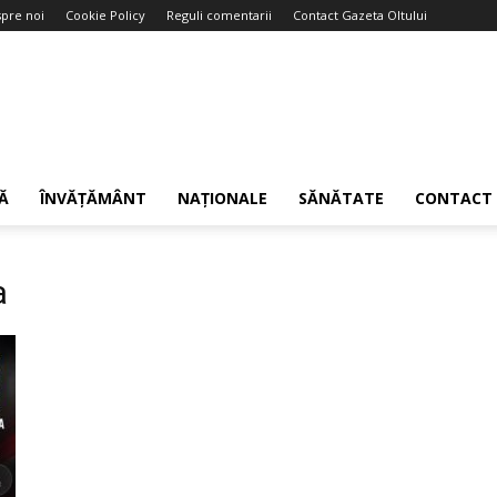
pre noi
Cookie Policy
Reguli comentarii
Contact Gazeta Oltului
Ă
ÎNVĂȚĂMÂNT
NAȚIONALE
SĂNĂTATE
CONTACT
a