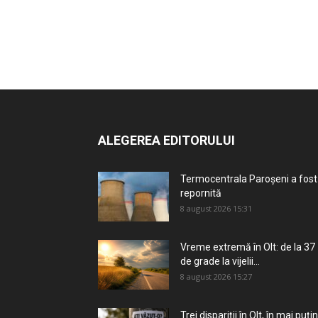
ALEGEREA EDITORULUI
Termocentrala Paroșeni a fost
repornită
8 august 2026 15:31
Vreme extremă în Olt: de la 37
de grade la vijelii...
8 august 2026 15:27
Trei dispariții în Olt, în mai puțin