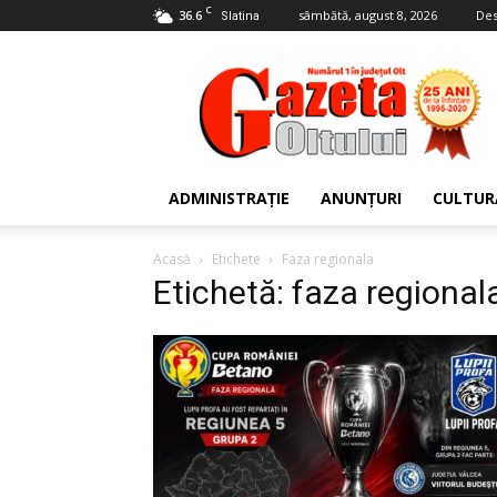
C
36.6
sâmbătă, august 8, 2026
Des
Slatina
Gazeta
Oltului
ADMINISTRAȚIE
ANUNȚURI
CULTUR
Acasă
Etichete
Faza regionala
Etichetă: faza regional