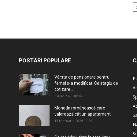
POSTĂRI POPULARE
C
Vârsta de pensionare pentru
Po
femei s-a modificat. Ce stagiu de
An
cotizare...
3 iulie 2023 10:06
Sp
Ad
Moneda românească care
valorează cât un apartament
S
13 februarie 2024 12:26
Na
So