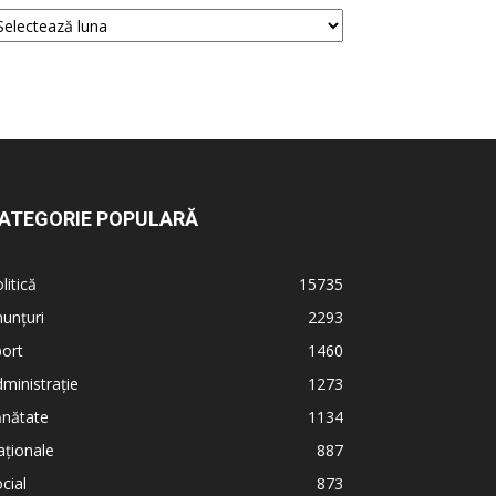
ATEGORIE POPULARĂ
litică
15735
unțuri
2293
ort
1460
ministrație
1273
ănătate
1134
ționale
887
cial
873