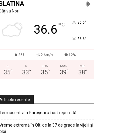
SLATINA
Câțiva Nori
°
36.6
°
C
36.6
°
36.6
26%
2.6m/s
12%
S
D
LUN
MAR
MIE
35
°
33
°
35
°
39
°
38
°
Articole recente
Termocentrala Paroșeni a fost repornită
Vreme extremă în Olt: de la 37 de grade la vijelii și
ploi