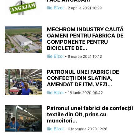
Ilie Bîzoi
-
2 aprilie 2021 18:29
MECHROM INDUSTRY CAUTĂ
OAMENI PENTRU FABRICA DE
COMPONENTE PENTRU
BICICLETE DE...
Ilie Bîzoi
-
9 martie 2021 10:12
PATRONUL UNEI FABRICI DE
CONFECȚII DIN SLATINA,
AMENDAT DE ITM. VEZI...
Ilie Bîzoi
-
18 iunie 2020 09:42
Patronul unei fabrici de confecții
textile din Olt, prins cu
muncitori...
Ilie Bîzoi
-
6 februarie 2020 12:26