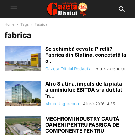
Home
Tags
Fabrica
fabrica
Se schimbă ceva la Pirelli?
Fabrica din Slatina, conectată la
o...
Gazeta Oltului Redactia
-
8 iulie 2026 10:01
Alro Slatina, impuls de la piața
aluminiului: EBITDA s-a dublat
în...
Maria Ungureanu
-
4 iunie 2026 14:35
MECHROM INDUSTRY CAUTĂ
OAMENI PENTRU FABRICA DE
COMPONENTE PENTRU