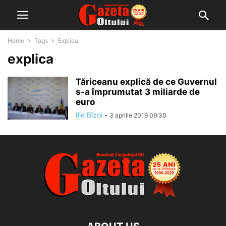
Home
Tags
Explica
explica
Tăriceanu explică de ce Guvernul
s-a împrumutat 3 miliarde de
euro
Ilie Bîzoi
-
3 aprilie 2019 09:30