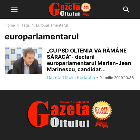
Home
Tags
Europarlamentarul
europarlamentarul
„CU PSD OLTENIA VA RĂMÂNE
SĂRACĂ”- declară
europarlamentarul Marian-Jean
Marinescu, candidat...
Gazeta Oltului Redactia
-
9 aprilie 2019 10:38