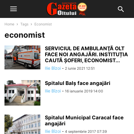
Home
Tags
Economist
economist
SERVICIUL DE AMBULANŢĂ OLT
FACE NOI ANGAJĂRI. INSTITUȚIA
CAUTĂ ȘOFERI, ECONOMIST...
Ilie Bîzoi
-
2 iunie 2021 12:51
Spitalul Balș face angajări
Ilie Bîzoi
-
16 ianuarie 2019 14:00
Spitalul Municipal Caracal face
angajări
Ilie Bîzoi
-
4 septembrie 2017 07:39