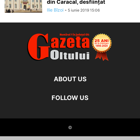
din Caracal, desfiinţat
Ilie Bîzoi
-
5 iunie 2019 15:06
ABOUT US
FOLLOW US
©