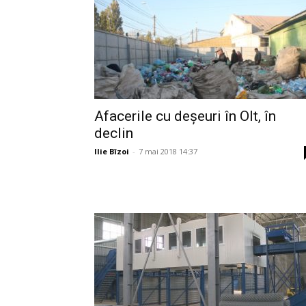
Afacerile cu deșeuri în Olt, în
declin
Ilie Bîzoi
-
7 mai 2018 14:37