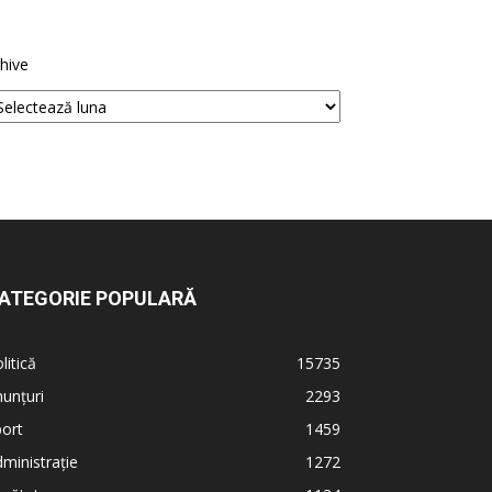
hive
ATEGORIE POPULARĂ
litică
15735
unțuri
2293
ort
1459
ministrație
1272