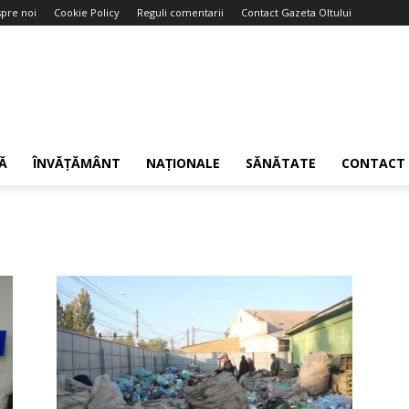
pre noi
Cookie Policy
Reguli comentarii
Contact Gazeta Oltului
Ă
ÎNVĂȚĂMÂNT
NAȚIONALE
SĂNĂTATE
CONTACT