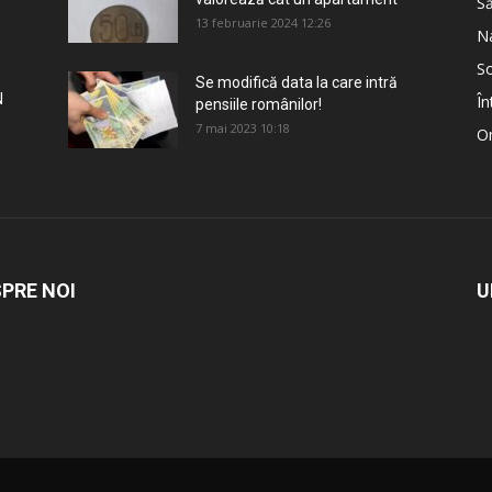
S
13 februarie 2024 12:26
Na
So
Se modifică data la care intră
N
În
pensiile românilor!
7 mai 2023 10:18
Om
PRE NOI
U