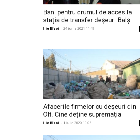
Bani pentru drumul de acces la
stația de transfer deșeuri Balș
Ilie Bîzoi
-
24 iunie 2021 11:49
Afacerile firmelor cu deșeuri din
Olt. Cine deține supremația
Ilie Bîzoi
-
1 iulie 2020 10:05