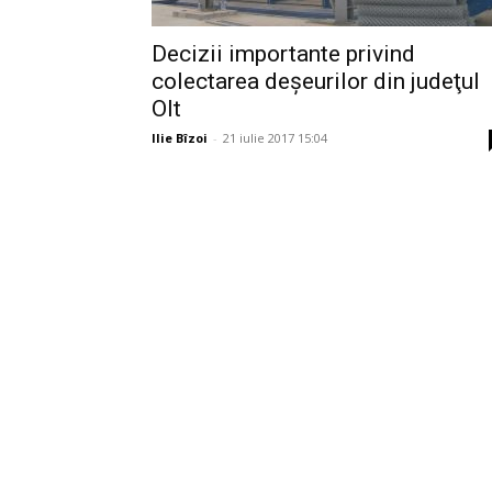
Decizii importante privind
colectarea deşeurilor din judeţul
Olt
Ilie Bîzoi
-
21 iulie 2017 15:04