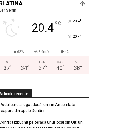
SLATINA
Cer Senin
°
20.4
°
C
20.4
°
20.4
62%
2.4m/s
4%
S
D
LUN
MAR
MIE
37
°
34
°
37
°
40
°
38
°
Articole recente
Podul care a legat două lumi în Antichitate
reapare din apele Dunării
Conflict izbucnit pe terasa unui local din Olt: un