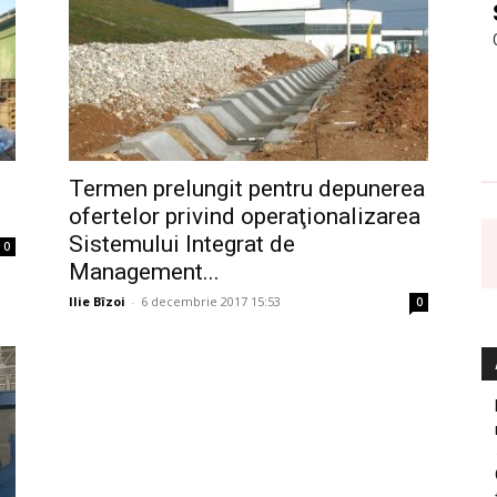
Termen prelungit pentru depunerea
ofertelor privind operaţionalizarea
Sistemului Integrat de
0
Management...
Ilie Bîzoi
-
6 decembrie 2017 15:53
0