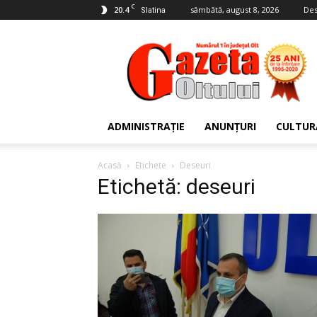
C
20.4
sâmbătă, august 8, 2026
Des
Slatina
Gazeta
Oltului
ADMINISTRAȚIE
ANUNȚURI
CULTUR
Acasă
Etichete
Deseuri
Etichetă: deseuri