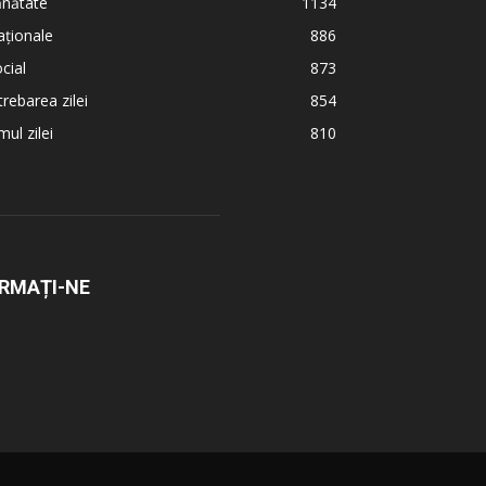
ănătate
1134
ționale
886
cial
873
trebarea zilei
854
ul zilei
810
RMAȚI-NE