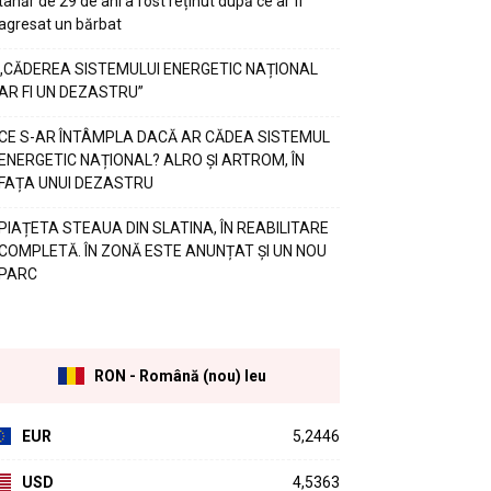
tânăr de 29 de ani a fost reținut după ce ar fi
agresat un bărbat
„CĂDEREA SISTEMULUI ENERGETIC NAȚIONAL
AR FI UN DEZASTRU”
CE S-AR ÎNTÂMPLA DACĂ AR CĂDEA SISTEMUL
ENERGETIC NAȚIONAL? ALRO ȘI ARTROM, ÎN
FAȚA UNUI DEZASTRU
PIAȚETA STEAUA DIN SLATINA, ÎN REABILITARE
COMPLETĂ. ÎN ZONĂ ESTE ANUNȚAT ȘI UN NOU
PARC
RON - Română (nou) leu
EUR
5,2446
USD
4,5363