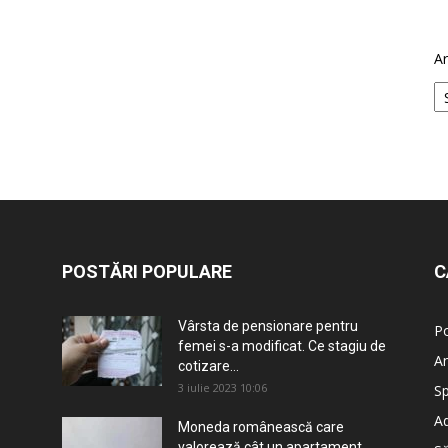
Ar
POSTĂRI POPULARE
C
Vârsta de pensionare pentru
Po
femei s-a modificat. Ce stagiu de
An
cotizare...
3 iulie 2023 10:06
Sp
Ad
Moneda românească care
valorează cât un apartament