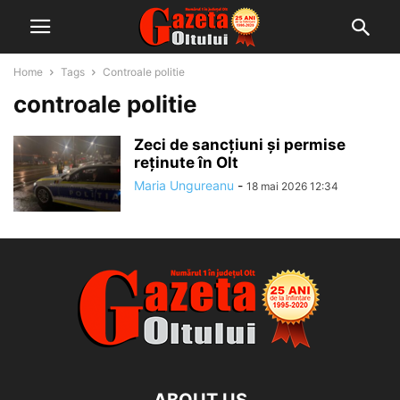
Home
Tags
Controale politie
controale politie
Zeci de sancțiuni și permise
reținute în Olt
Maria Ungureanu
-
18 mai 2026 12:34