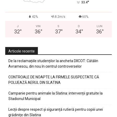
°
33.4
42%
8.2m/s
60%
J
VIN
S
D
LUN
32
°
36
°
37
°
34
°
36
°
Articole recente
De la reclamațiile studenților la ancheta DIICOT: Cătălin
Avramescu, din nou în centrul controverselor
CONTROALE DE NOAPTE LA FIRMELE SUSPECTATE CĂ
POLUEAZĂ AERUL DIN SLATINA
Campanie pentru animale la Slatina: intervenții gratuite la
Stadionul Municipal
Lecții despre respect și siguranță rutieră pentru copiii unei
grădinițe din Slatina