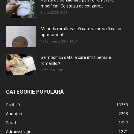
Vârsta de pensionare pentru femei s-a
modificat. Ce stagiu de cotizare...
3 iulie 2023 10:06
Moneda românească care valorează cât un
apartament
13 februarie 2024 12:26
Se modifică data la care intră pensiile
românilor!
7 mai 2023 10:18
CATEGORIE POPULARĂ
Politică
15735
Anunțuri
2293
Sport
1457
Administrație
1271