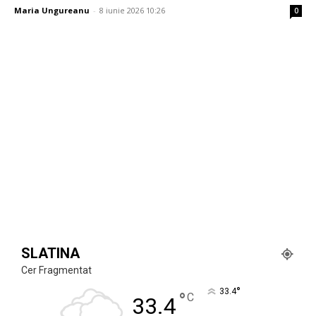
Maria Ungureanu
-
8 iunie 2026 10:26
0
SLATINA
Cer Fragmentat
°
33.4
°
C
33.4