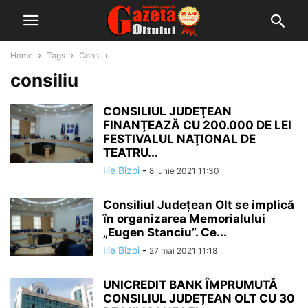
Home
Tags
Consiliu
consiliu
CONSILIUL JUDEŢEAN
FINANŢEAZĂ CU 200.000 DE LEI
FESTIVALUL NAŢIONAL DE
TEATRU...
Ilie Bîzoi
-
8 iunie 2021 11:30
Consiliul Județean Olt se implică
în organizarea Memorialului
„Eugen Stanciu”. Ce...
Ilie Bîzoi
-
27 mai 2021 11:18
UNICREDIT BANK ÎMPRUMUTĂ
CONSILIUL JUDEȚEAN OLT CU 30