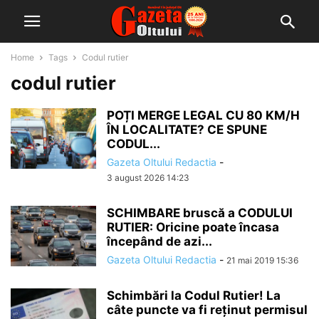
Home
Tags
Codul rutier
codul rutier
POȚI MERGE LEGAL CU 80 KM/H
ÎN LOCALITATE? CE SPUNE
CODUL...
Gazeta Oltului Redactia
-
3 august 2026 14:23
SCHIMBARE bruscă a CODULUI
RUTIER: Oricine poate încasa
începând de azi...
Gazeta Oltului Redactia
-
21 mai 2019 15:36
Schimbări la Codul Rutier! La
câte puncte va fi reținut permisul