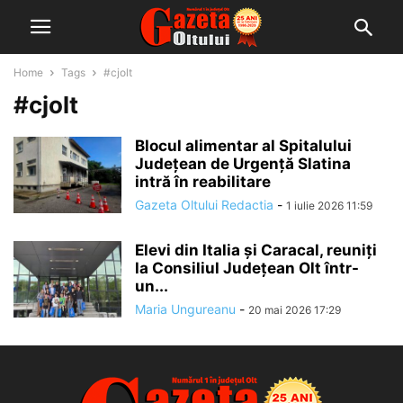
Home
Tags
#cjolt
#cjolt
Blocul alimentar al Spitalului
Județean de Urgență Slatina
intră în reabilitare
Gazeta Oltului Redactia
-
1 iulie 2026 11:59
Elevi din Italia și Caracal, reuniți
la Consiliul Județean Olt într-
un...
Maria Ungureanu
-
20 mai 2026 17:29