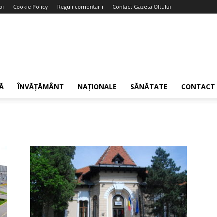
oi
Cookie Policy
Reguli comentarii
Contact Gazeta Oltului
Ă
ÎNVĂȚĂMÂNT
NAȚIONALE
SĂNĂTATE
CONTACT