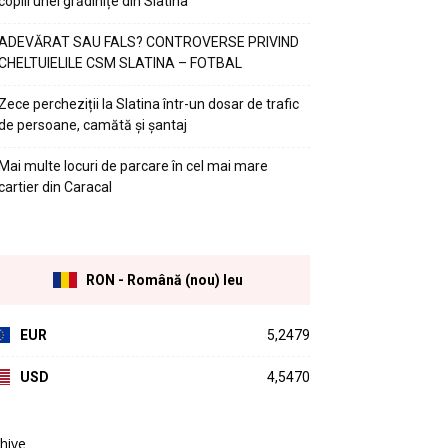
copiii unei grădinițe din Slatina
ADEVĂRAT SAU FALS? CONTROVERSE PRIVIND
CHELTUIELILE CSM SLATINA – FOTBAL
Zece percheziții la Slatina într-un dosar de trafic
de persoane, camătă și șantaj
Mai multe locuri de parcare în cel mai mare
cartier din Caracal
RON - Română (nou) leu
EUR
5,2479
USD
4,5470
hive