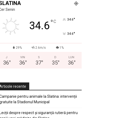
SLATINA
Cer Senin
°
34.6
°
C
34.6
°
34.6
29%
2.6m/s
1%
J
VIN
S
D
LUN
36
°
36
°
37
°
35
°
36
°
Articole recente
Campanie pentru animale la Slatina: intervenții
gratuite la Stadionul Municipal
Lecții despre respect și siguranță rutieră pentru