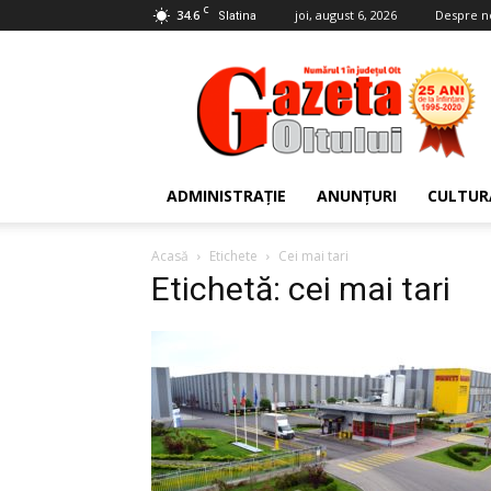
C
34.6
joi, august 6, 2026
Despre n
Slatina
Gazeta
Oltului
ADMINISTRAȚIE
ANUNȚURI
CULTUR
Acasă
Etichete
Cei mai tari
Etichetă: cei mai tari