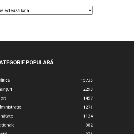
ATEGORIE POPULARĂ
litică
15735
unțuri
2293
ort
1457
ministrație
1271
ănătate
1134
ționale
882
cial
871