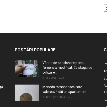
POSTĂRI POPULARE
C
Vârsta de pensionare pentru
Po
femei s-a modificat. Ce stagiu de
An
cotizare...
3 iulie 2023 10:06
Sp
Ad
nță
Moneda românească care
valorează cât un apartament
S
13 februarie 2024 12:26
Na
So