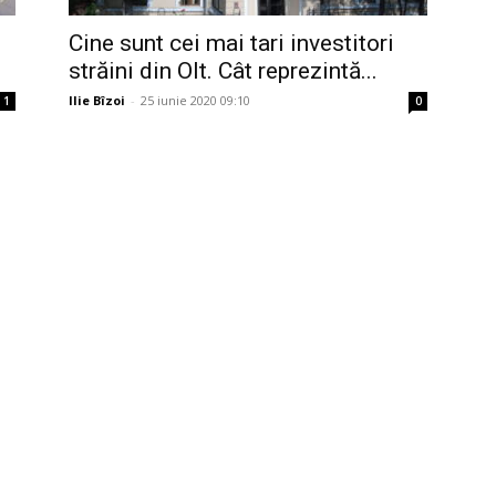
Cine sunt cei mai tari investitori
străini din Olt. Cât reprezintă...
Ilie Bîzoi
-
25 iunie 2020 09:10
1
0