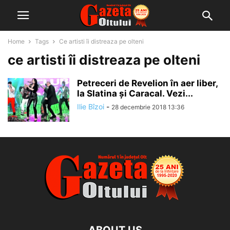
Home
Tags
Ce artisti îi distreaza pe olteni
ce artisti îi distreaza pe olteni
Petreceri de Revelion în aer liber,
la Slatina și Caracal. Vezi...
Ilie Bîzoi
-
28 decembrie 2018 13:36