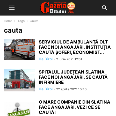
Home
Tags
Cauta
cauta
SERVICIUL DE AMBULANŢĂ OLT
FACE NOI ANGAJĂRI. INSTITUȚIA
CAUTĂ ȘOFERI, ECONOMIST...
Ilie Bîzoi
-
2 iunie 2021 12:51
SPITALUL JUDEȚEAN SLATINA
FACE NOI ANGAJĂRI. SE CAUTĂ
INFIRMIERE
Ilie Bîzoi
-
22 aprilie 2021 10:40
O MARE COMPANIE DIN SLATINA
FACE ANGAJĂRI. VEZI CE SE
CAUTĂ!