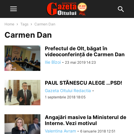
Home
Tags
Carmen Dan
Carmen Dan
Prefectul de Olt, băgat în
videoconferință de Carmen Dan
Ilie Bîzoi
-
23 mai 2019 14:23
PAUL STĂNESCU ALEGE …PSD!
Gazeta Oltului Redactia
-
1 septembrie 2018 18:05
Angajări masive la Ministerul de
Interne. Vezi motivul
Valentina Avram
-
6 ianuarie 2018 12:51