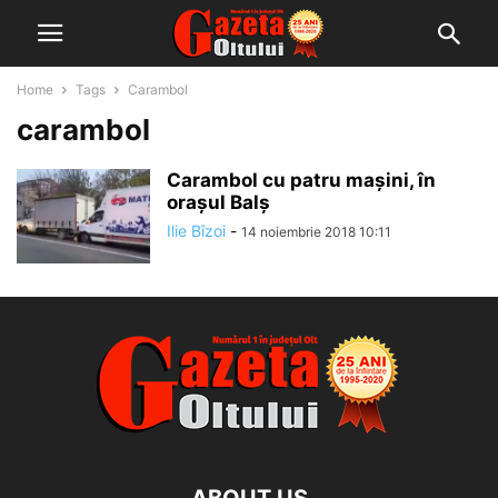
Home
Tags
Carambol
carambol
Carambol cu patru mașini, în
orașul Balș
Ilie Bîzoi
-
14 noiembrie 2018 10:11