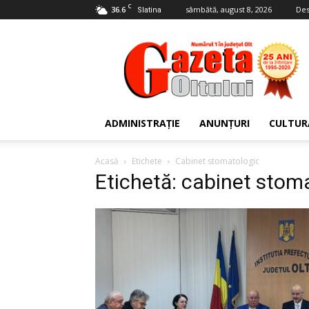
C
36.6
sâmbătă, august 8, 2026
Des
Slatina
Gazeta
Oltului
ADMINISTRAȚIE
ANUNȚURI
CULTUR
Acasă
Etichete
Cabinet stomatologic
Etichetă: cabinet stom