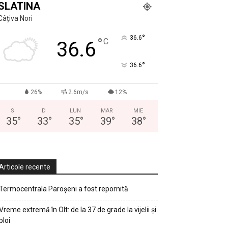
SLATINA
Câțiva Nori
°
36.6
°
C
36.6
°
36.6
26%
2.6m/s
12%
S
D
LUN
MAR
MIE
35
°
33
°
35
°
39
°
38
°
Articole recente
Termocentrala Paroșeni a fost repornită
Vreme extremă în Olt: de la 37 de grade la vijelii și
ploi