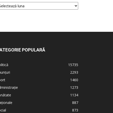
ATEGORIE POPULARĂ
litică
15735
unțuri
2293
ort
1460
ministrație
1273
ănătate
1134
ționale
887
cial
873