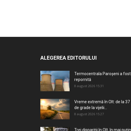
ALEGEREA EDITORULUI
Termocentrala Paroșeni a fost
repornită
8 august 2026 15:31
Vreme extremă în Olt: de la 37
de grade la vijelii...
8 august 2026 15:27
Trei dispariții în Olt, în mai puțin