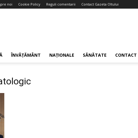
pre noi
Cookie Policy
Reguli comentarii
Contact Gazeta Oltului
Ă
ÎNVĂȚĂMÂNT
NAȚIONALE
SĂNĂTATE
CONTACT
atologic