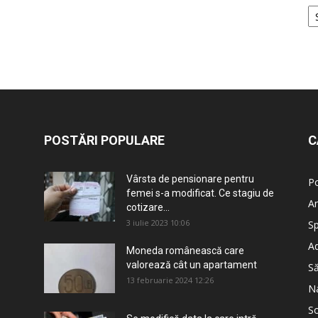
POSTĂRI POPULARE
C
Vârsta de pensionare pentru
Po
femei s-a modificat. Ce stagiu de
An
cotizare...
3 iulie 2023 10:06
Sp
Ad
Moneda românească care
valorează cât un apartament
S
13 februarie 2024 12:26
Na
So