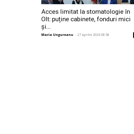
Acces limitat la stomatologie în
Olt: puține cabinete, fonduri mici
și...
Maria Ungureanu
-
27 aprilie 2026 08:58