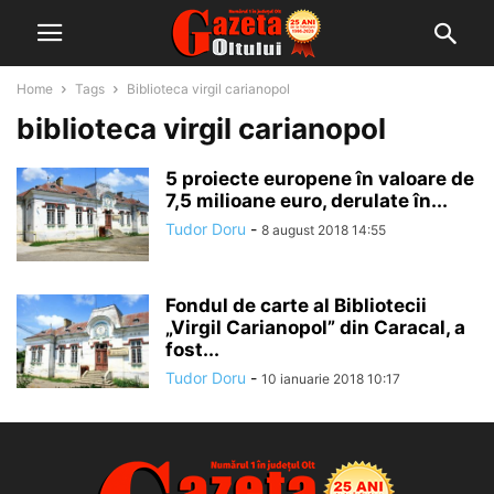
Home
Tags
Biblioteca virgil carianopol
biblioteca virgil carianopol
5 proiecte europene în valoare de
7,5 milioane euro, derulate în...
Tudor Doru
-
8 august 2018 14:55
Fondul de carte al Bibliotecii
„Virgil Carianopol” din Caracal, a
fost...
Tudor Doru
-
10 ianuarie 2018 10:17