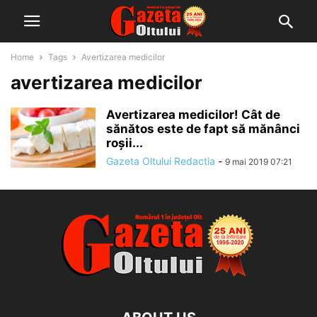
Home
Tags
Avertizarea medicilor
avertizarea medicilor
Avertizarea medicilor! Cât de
sănătos este de fapt să mănânci
roșii...
Gazeta Oltului Redactia
-
9 mai 2019 07:21