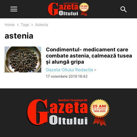
Home
Tags
Astenia
astenia
Condimentul- medicament care
combate astenia, calmează tusea
și alungă gripa
Gazeta Oltului Redactia
-
17 noiembrie 2019 16:42