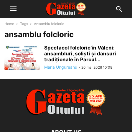
Home
Tags
Ansamblu folcloric
ansamblu folcloric
Spectacol folcloric în Văleni:
ansambluri, soliști și dansuri
tradiționale în Parcul...
Maria Ungureanu
-
20 mai 2026 10:08