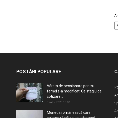
Ar
POSTĂRI POPULARE
C
Vârsta de pensionare pentru
Po
femei s-a modificat. Ce stagiu de
An
cotizare...
3 iulie 2023 10:06
Sp
Ad
Moneda românească care
valorează cât un apartament