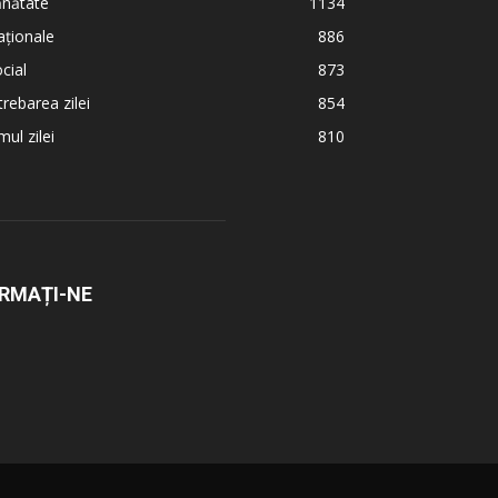
ănătate
1134
ționale
886
cial
873
trebarea zilei
854
ul zilei
810
RMAȚI-NE