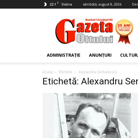
C
22.1
sâmbătă, august 8, 2026
Des
Slatina
Gazeta
Oltului
ADMINISTRAȚIE
ANUNȚURI
CULTUR
Acasă
Etichete
Alexandru Serbanescu
Etichetă: Alexandru S