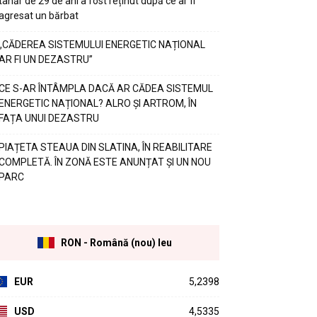
tânăr de 29 de ani a fost reținut după ce ar fi
agresat un bărbat
„CĂDEREA SISTEMULUI ENERGETIC NAȚIONAL
AR FI UN DEZASTRU”
CE S-AR ÎNTÂMPLA DACĂ AR CĂDEA SISTEMUL
ENERGETIC NAȚIONAL? ALRO ȘI ARTROM, ÎN
FAȚA UNUI DEZASTRU
PIAȚETA STEAUA DIN SLATINA, ÎN REABILITARE
COMPLETĂ. ÎN ZONĂ ESTE ANUNȚAT ȘI UN NOU
PARC
RON - Română (nou) leu
EUR
5,2398
USD
4,5335