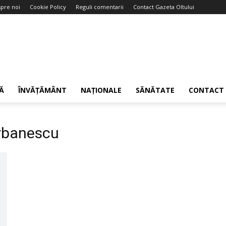
pre noi
Cookie Policy
Reguli comentarii
Contact Gazeta Oltului
Ă
ÎNVĂȚĂMÂNT
NAȚIONALE
SĂNĂTATE
CONTACT
erbanescu