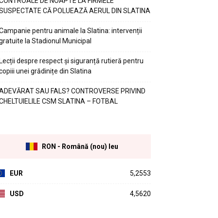
CONTROALE DE NOAPTE LA FIRMELE
SUSPECTATE CĂ POLUEAZĂ AERUL DIN SLATINA
Campanie pentru animale la Slatina: intervenții
gratuite la Stadionul Municipal
Lecții despre respect și siguranță rutieră pentru
copiii unei grădinițe din Slatina
ADEVĂRAT SAU FALS? CONTROVERSE PRIVIND
CHELTUIELILE CSM SLATINA – FOTBAL
RON - Română (nou) leu
EUR
5,2553
USD
4,5620