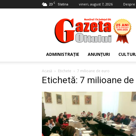
C
23
vineri, august 7, 2026
Despre 
Slatina
Gazeta
Oltului
ADMINISTRAȚIE
ANUNȚURI
CULTUR
Acasă
Etichete
7 milioane de euro
Etichetă: 7 milioane de