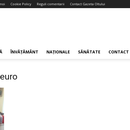
noi
Cookie Policy
Reguli comentarii
Contact Gazeta Oltului
Ă
ÎNVĂȚĂMÂNT
NAȚIONALE
SĂNĂTATE
CONTACT
 euro