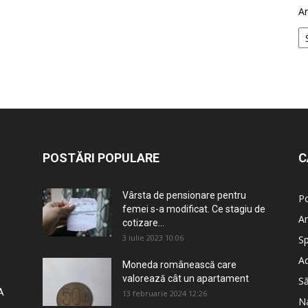
Ar
POSTĂRI POPULARE
C
Vârsta de pensionare pentru
Po
femei s-a modificat. Ce stagiu de
An
cotizare...
3 iulie 2023 10:06
Sp
Ad
Moneda românească care
valorează cât un apartament
S
A
13 februarie 2024 12:26
Na