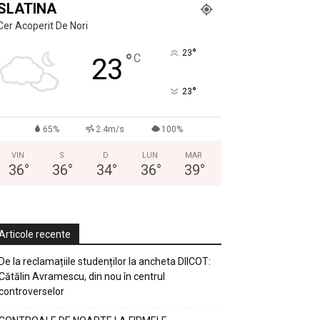
SLATINA
Cer Acoperit De Nori
°
23
°
C
23
°
23
65%
2.4m/s
100%
VIN
S
D
LUN
MAR
36
°
36
°
34
°
36
°
39
°
Articole recente
De la reclamațiile studenților la ancheta DIICOT:
Cătălin Avramescu, din nou în centrul
controverselor