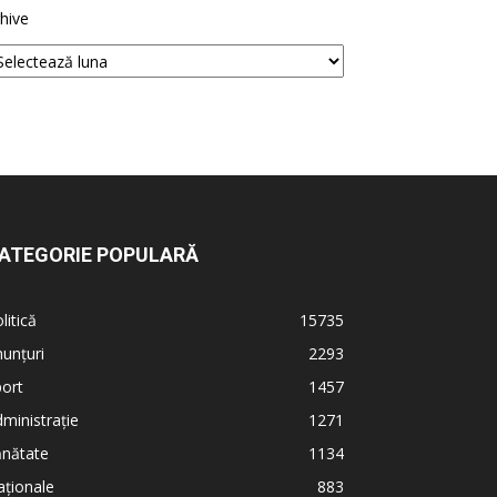
hive
ATEGORIE POPULARĂ
litică
15735
unțuri
2293
ort
1457
ministrație
1271
ănătate
1134
ționale
883