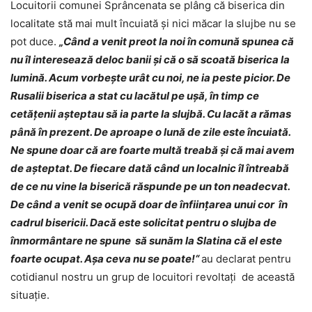
Locuitorii comunei Sprâncenata se plâng că biserica din
localitate stă mai mult încuiată și nici măcar la slujbe nu se
pot duce.
„Când a venit preot la noi în comună spunea că
nu îl interesează deloc banii și că o să scoată biserica la
lumină. Acum vorbește urât cu noi, ne ia peste picior. De
Rusalii biserica a stat cu lacătul pe ușă, în timp ce
cetățenii așteptau să ia parte la slujbă. Cu lacăt a rămas
până în prezent. De aproape o lună de zile este încuiată.
Ne spune doar că are foarte multă treabă și că mai avem
de așteptat. De fiecare dată când un localnic îl întreabă
de ce nu vine la biserică răspunde pe un ton neadecvat.
De când a venit se ocupă doar de înființarea unui cor în
cadrul bisericii. Dacă este solicitat pentru o slujba de
înmormântare ne spune să sunăm la Slatina că el este
foarte ocupat. Așa ceva nu se poate!“
au declarat pentru
cotidianul nostru un grup de locuitori revoltați de această
situație.