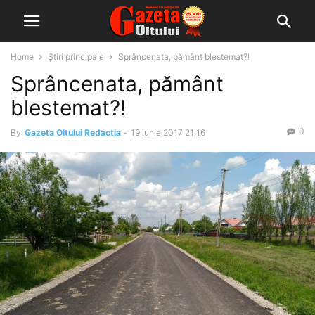
Home
Știri principale
Sprâncenata, pământ blestemat?!
Sprâncenata, pământ
blestemat?!
0
By
Gazeta Oltului Redactia
-
19 iunie 2017 21:16