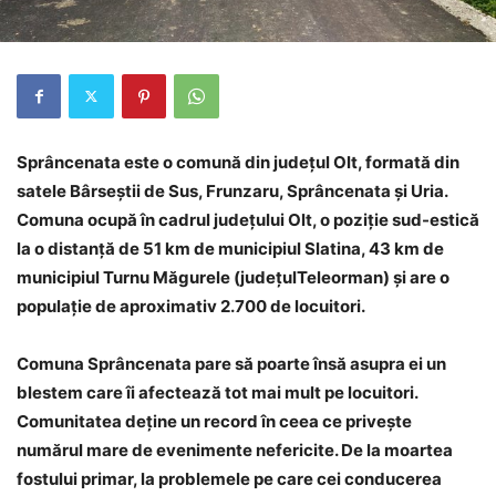
Sprâncenata este o comună din județul Olt, formată din
satele Bârseștii de Sus, Frunzaru, Sprâncenata și Uria.
Comuna ocupă în cadrul județului Olt, o poziție sud-estică
la o distanță de 51 km de municipiul Slatina, 43 km de
municipiul Turnu Măgurele (județulTeleorman) și are o
populație de aproximativ 2.700 de locuitori.
Comuna Sprâncenata pare să poarte însă asupra ei un
blestem care îi afectează tot mai mult pe locuitori.
Comunitatea deține un record în ceea ce privește
numărul mare de evenimente nefericite. De la moartea
fostului primar, la problemele pe care cei conducerea