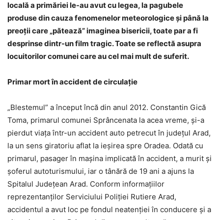
locală a primăriei le-au avut cu legea, la pagubele
produse din cauza fenomenelor meteorologice și până la
preoții care „pătează
” imaginea bisericii, toate par a fi
desprinse dintr-un film tragic. Toate se reflect
ă asupra
locuitorilor comunei care au cel mai mult de suferit.
Primar mort în accident de circulație
„Blestemul” a început încă din anul 2012. Constantin Gică
Toma, primarul comunei Sprâncenata la acea vreme, şi-a
pierdut viaţa într-un accident auto petrecut în judeţul Arad,
la un sens giratoriu aflat la ieşirea spre Oradea. Odată cu
primarul, pasager în maşina implicată în accident, a murit şi
şoferul autoturismului, iar o tânără de 19 ani a ajuns la
Spitalul Judeţean Arad. Conform informaţiilor
reprezentanţilor Serviciului Poliţiei Rutiere Arad,
accidentul a avut loc pe fondul neatenţiei în conducere şi a