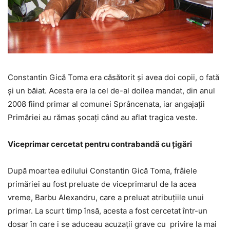
Constantin Gică Toma era căsătorit şi avea doi copii, o fată
şi un băiat. Acesta era la cel de-al doilea mandat, din anul
2008 fiind primar al comunei Sprâncenata, iar angajaţii
Primăriei au rămas şocaţi când au aflat tragica veste.
Viceprimar cercetat pentru contraband
ă
cu țigări
După moartea edilului Constantin Gică Toma, frâiele
primăriei au fost preluate de viceprimarul de la acea
vreme, Barbu Alexandru, care a preluat atribuțiile unui
primar. La scurt timp însă, acesta a fost cercetat într-un
dosar în care i se aduceau acuzații grave cu privire la mai