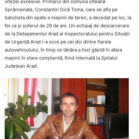
vitezei excesive. Primarul din comuna olteană
Sprâncenata, Constantin Gică Toma, care se afla pe
bancheta din spate a maşinii de teren, a decedat pe loc, la
fel ca şi şoferul de 29 de ani. Un echipaj de descarcerare
de la Detaşamentul Arad al Inspectoratului pentru Situaţii
de Urgenţă Arad i-a scos pe cei doi dintre fiarele
autovehiculului, în timp ce tânăra a fost găsită în afara
maşinii în stare conştientă, fiind internată la Spitalul
Judeţean Arad.