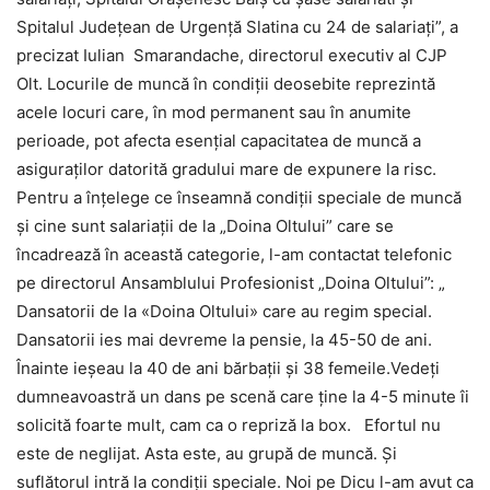
Spitalul Judeţean de Urgenţă Slatina cu 24 de salariaţi”, a
precizat Iulian Smarandache, directorul executiv al CJP
Olt. Locurile de muncă în condiţii deosebite reprezintă
acele locuri care, în mod permanent sau în anumite
perioade, pot afecta esenţial capacitatea de muncă a
asiguraţilor datorită gradului mare de expunere la risc.
Pentru a înţelege ce înseamnă condiţii speciale de muncă
şi cine sunt salariaţii de la „Doina Oltului” care se
încadrează în această categorie, l-am contactat telefonic
pe directorul Ansamblului Profesionist „Doina Oltului”: „
Dansatorii de la «Doina Oltului» care au regim special.
Dansatorii ies mai devreme la pensie, la 45-50 de ani.
Înainte ieşeau la 40 de ani bărbaţii şi 38 femeile.Vedeţi
dumneavoastră un dans pe scenă care ţine la 4-5 minute îi
solicită foarte mult, cam ca o repriză la box. Efortul nu
este de neglijat. Asta este, au grupă de muncă. Şi
suflătorul intră la condiţii speciale. Noi pe Dicu l-am avut ca