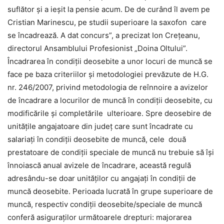
suflător şi a ieşit la pensie acum. De de curând îl avem pe
Cristian Marinescu, pe studii superioare la saxofon care
se încadrează. A dat concurs”, a precizat Ion Creţeanu,
directorul Ansamblului Profesionist „Doina Oltului”.
Încadrarea în condiţii deosebite a unor locuri de muncă se
face pe baza criteriilor şi metodologiei prevăzute de H.G.
nr. 246/2007, privind metodologia de reînnoire a avizelor
de încadrare a locurilor de muncă în condiţii deosebite, cu
modificările şi completările ulterioare. Spre deosebire de
unităţile angajatoare din judeţ care sunt încadrate cu
salariaţi în condiţii deosebite de muncă, cele două
prestatoare de condiţii speciale de muncă nu trebuie să îşi
înnoiască anual avizele de încadrare, această regulă
adresându-se doar unităţilor cu angajaţi în condiţii de
muncă deosebite. Perioada lucrată în grupe superioare de
muncă, respectiv condiţii deosebite/speciale de muncă
conferă asiguraţilor următoarele drepturi: majorarea