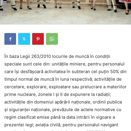
În baza Legii 263/2010 locurile de muncă în condiţii
speciale sunt cele din: unităţile miniere, pentru personalul
care îşi desfăşoară activitatea în subteran cel puţin 50% din
timpul normal de muncă în luna respectivă; activităţile de
cercetare, explorare, exploatare sau prelucrare a materiilor
prime nucleare, zonele I şi II de expunere la radiaţii;
activităţile din domeniul apărării naţionale, ordinii publice
şi siguranţei naţionale, prevăzute de actele normative cu
regim clasificat emise până la data intrării în vigoare a
prezentei legi; aviaţia civilă, pentru personalul navigant