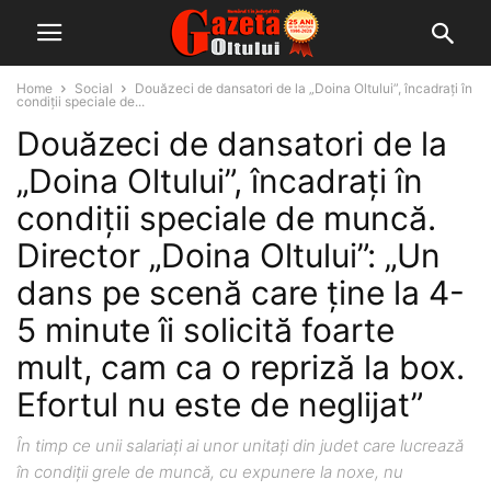
Home
Social
Douăzeci de dansatori de la „Doina Oltului”, încadraţi în
condiţii speciale de...
Douăzeci de dansatori de la
„Doina Oltului”, încadraţi în
condiţii speciale de muncă.
Director „Doina Oltului”: „Un
dans pe scenă care ţine la 4-
5 minute îi solicită foarte
mult, cam ca o repriză la box.
Efortul nu este de neglijat”
În timp ce unii salariați ai unor unitaţi din judet care lucrează
în condiții grele de muncă, cu expunere la noxe, nu