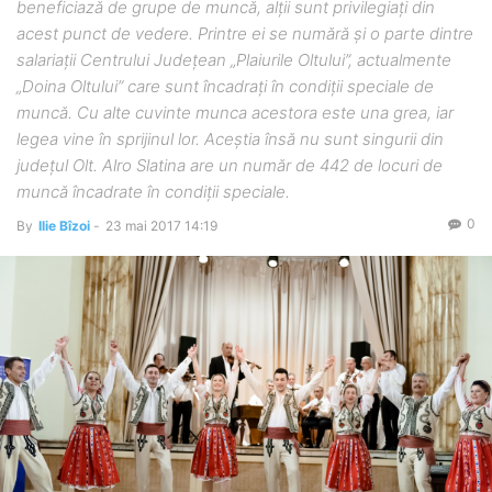
beneficiază de grupe de muncă, alții sunt privilegiați din
acest punct de vedere. Printre ei se numără și o parte dintre
salariații Centrului Judeţean „Plaiurile Oltului”, actualmente
„Doina Oltului” care sunt încadrați în condiții speciale de
muncă. Cu alte cuvinte munca acestora este una grea, iar
legea vine în sprijinul lor. Aceștia însă nu sunt singurii din
județul Olt. Alro Slatina are un număr de 442 de locuri de
muncă încadrate în condiţii speciale.
0
By
Ilie Bîzoi
-
23 mai 2017 14:19