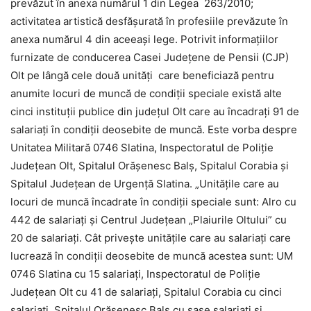
prevăzut în anexa numărul 1 din Legea 263/2010;
activitatea artistică desfăşurată în profesiile prevăzute în
anexa numărul 4 din aceeaşi lege. Potrivit informaţiilor
furnizate de conducerea Casei Judeţene de Pensii (CJP)
Olt pe lângă cele două unităţi care beneficiază pentru
anumite locuri de muncă de condiţii speciale există alte
cinci instituţii publice din judeţul Olt care au încadraţi 91 de
salariaţi în condiţii deosebite de muncă. Este vorba despre
Unitatea Militară 0746 Slatina, Inspectoratul de Poliţie
Judeţean Olt, Spitalul Orăşenesc Balş, Spitalul Corabia şi
Spitalul Judeţean de Urgenţă Slatina. „Unităţile care au
locuri de muncă încadrate în condiţii speciale sunt: Alro cu
442 de salariaţi şi Centrul Judeţean „Plaiurile Oltului” cu
20 de salariaţi. Cât priveşte unităţile care au salariaţi care
lucrează în condiţii deosebite de muncă acestea sunt: UM
0746 Slatina cu 15 salariaţi, Inspectoratul de Poliţie
Judeţean Olt cu 41 de salariaţi, Spitalul Corabia cu cinci
salariaţi, Spitalul Orăşenesc Balş cu şase salariati şi