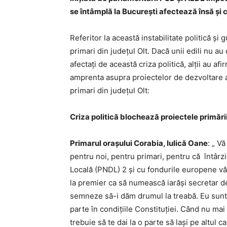
se întâmplă la Bucureşti afectează însă şi c
Referitor la această instabilitate politică ş
primari din judeţul Olt. Dacă unii edili nu a
afectaţi de această criza politică, alţii au af
amprenta asupra proiectelor de dezvoltare al
primari din judeţul Olt:
Criza politică blochează proiectele primării
Primarul oraşului Corabia, Iulică Oane
: „ V
pentru noi, pentru primari, pentru că întâr
Locală (PNDL) 2 şi cu fondurile europene v
la premier ca să numească iarăşi secretar de
semneze să-i dăm drumul la treabă. Eu sunt
parte în condiţiile Constituţiei. Când nu mai
trebuie să te dai la o parte să laşi pe altul c