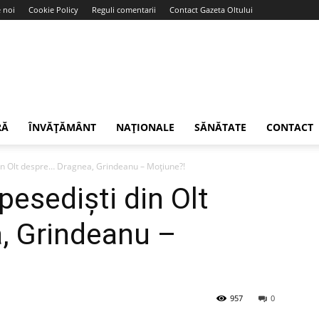
 noi
Cookie Policy
Reguli comentarii
Contact Gazeta Oltului
RĂ
ÎNVĂȚĂMÂNT
NAȚIONALE
SĂNĂTATE
CONTACT
din Olt despre… Dragnea, Grindeanu – Moţiune?!
pesedişti din Olt
, Grindeanu –
957
0