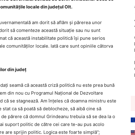
omunităţile locale din judeţul Olt.
i guvernamentală am dorit să aflăm şi părerea unor
u dorit să comenteze această situaţie sau nu sunt
irmat că această instabilitate politică îşi pune serios
e comunităţilor locale. Iată care sunt opiniile câtorva
lor din judeţ
ă daţi seamă că această criză politică nu este prea bună
ziem din nou cu Programul Naţional de Dezvoltare
ăd că se stagnează. Am înţeles că doamna ministru este
 stat ca să poată să deblocheze, să aibă cine să
 de părere că domnul Grindeanu trebuia să se dea la o
 ai suport politic de către cei care te-au pus acolo
are are sprijin politic. Logica este foarte simplă”;