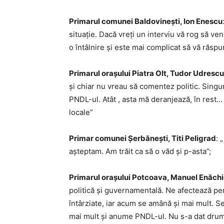
Primarul comunei Baldovineşti, Ion Enescu
situaţie. Dacă vreţi un interviu vă rog să ven
o întâlnire şi este mai complicat să vă răsp
Primarul oraşului Piatra Olt, Tudor Udrescu
şi chiar nu vreau să comentez politic. Singu
PNDL-ul. Atât , asta mă deranjează, în rest…
locale”
Primar comunei Şerbăneşti, Titi Peligrad
: 
aşteptam. Am trăit ca să o văd şi p-asta”;
Primarul oraşului Potcoava, Manuel Enăchi
politică şi guvernamentală. Ne afectează pen
întârziate, iar acum se amână şi mai mult. 
mai mult şi anume PNDL-ul. Nu s-a dat drum