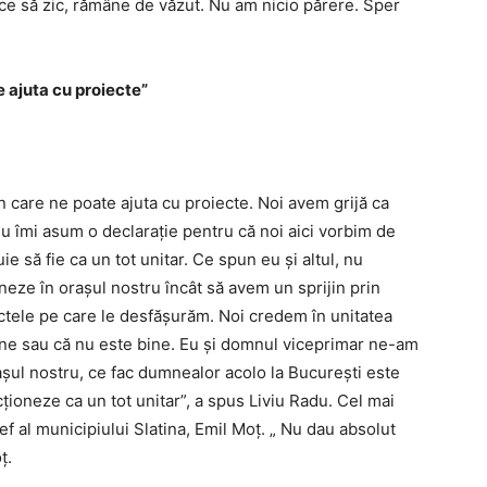
e să zic, rămâne de văzut. Nu am nicio părere. Sper
e ajuta cu proiecte”
în care ne poate ajuta cu proiecte. Noi avem grijă ca
Nu îmi asum o declaraţie pentru că noi aici vorbim de
e să fie ca un tot unitar. Ce spun eu şi altul, nu
neze în oraşul nostru încât să avem un sprijin prin
ectele pe care le desfăşurăm. Noi credem în unitatea
ine sau că nu este bine. Eu şi domnul viceprimar ne-am
raşul nostru, ce fac dumnealor acolo la Bucureşti este
ţioneze ca un tot unitar”, a spus Liviu Radu. Cel mai
 şef al municipiului Slatina, Emil Moţ. „ Nu dau absolut
ţ.