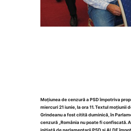
Moțiunea de cenzură a PSD împotriva propr
miercuri 21 iunie, la ora 11. Textul moțiuni
Grindeanu a fost citită duminică, în Parlam
cenzură „România nu poate fi confiscată. 
iniţiată de parlamentarii PSD şi ALDE împo