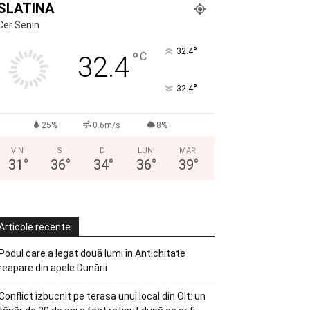
SLATINA
Cer Senin
°
32.4
°
C
32.4
°
32.4
25%
0.6m/s
8%
VIN
S
D
LUN
MAR
31
°
36
°
34
°
36
°
39
°
Articole recente
Podul care a legat două lumi în Antichitate
reapare din apele Dunării
Conflict izbucnit pe terasa unui local din Olt: un