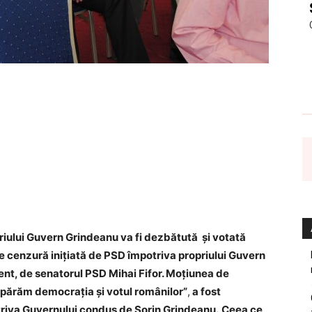
iului Guvern Grindeanu va fi dezbătută şi votată
i de cenzură inițiată de PSD împotriva propriului Guvern
ent, de senatorul PSD Mihai Fifor. Moţiunea de
Apărăm democraţia şi votul românilor”
,
a fost
triva Guvernului condus de Sorin Grindeanu.
Ceea ce