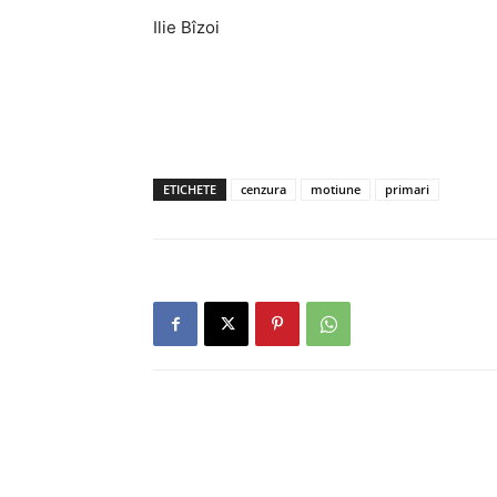
Ilie Bîzoi
ETICHETE
cenzura
motiune
primari