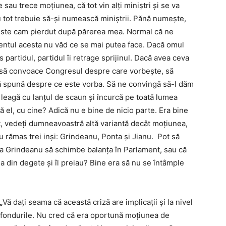
 sau trece moţiunea, că tot vin alţi miniştri şi se va
tot trebuie să-şi numească miniştrii. Pănă numeşte,
 este cam pierdut după părerea mea. Normal că ne
entul acesta nu văd ce se mai putea face. Dacă omul
 partidul, partidul îi retrage sprijinul. Dacă avea ceva
i, să convoace Congresul despre care vorbeşte, să
 spună despre ce este vorba. Să ne convingă să-l dăm
 leagă cu lanţul de scaun şi încurcă pe toată lumea
el, cu cine? Adică nu e bine de nicio parte. Era bine
t, vedeţi dumneavoastră altă variantă decât moţiunea,
u rămas trei inşi: Grindeanu, Ponta şi Jianu. Pot să
rea Grindeanu să schimbe balanţa în Parlament, sau că
a din degete şi îl preiau? Bine era să nu se întâmple
„
Vă daţi seama că această criză are implicaţii şi la nivel
 fondurile. Nu cred că era oportună moţiunea de