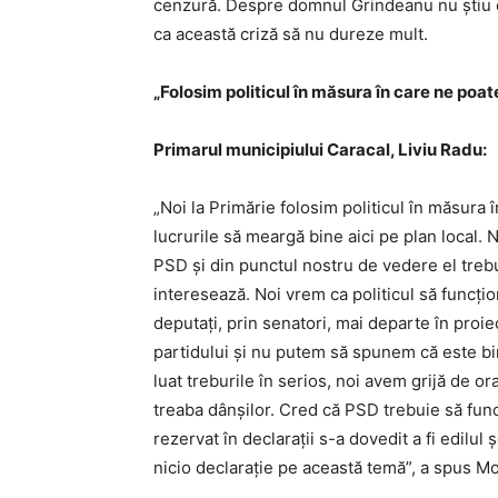
cenzură. Despre domnul Grindeanu nu ştiu c
ca această criză să nu dureze mult.
„Folosim politicul în măsura în care ne poat
Primarul municipiului Caracal, Liviu Radu:
„Noi la Primărie folosim politicul în măsura 
lucrurile să meargă bine aici pe plan local. 
PSD şi din punctul nostru de vedere el trebui
interesează. Noi vrem ca politicul să funcţio
deputaţi, prin senatori, mai departe în proi
partidului şi nu putem să spunem că este b
luat treburile în serios, noi avem grijă de o
treaba dânşilor. Cred că PSD trebuie să func
rezervat în declaraţii s-a dovedit a fi edilul
nicio declaraţie pe această temă”, a spus Mo