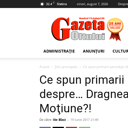
C
32.4
vineri, august 7, 2026
Despre
Slatina
Gazeta
Oltului
ADMINISTRAȚIE
ANUNȚURI
CULTU
Acasă
Știri principale
Ce spun primarii pesedişti 
Ce spun primarii 
despre… Dragnea
Moţiune?!
De către
Ilie Bîzoi
-
19 iunie 2017 21:49