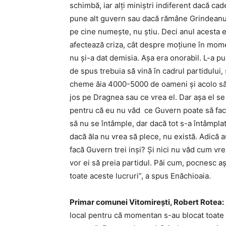
schimbă, iar alţi miniştri indiferent dacă cade
pune alt guvern sau dacă rămâne Grindeanu 
pe cine numeşte, nu ştiu. Deci anul acesta
afectează criza, cât despre moţiune în mom
nu şi-a dat demisia. Aşa era onorabil. L-a pus
de spus trebuia să vină în cadrul partidulu
cheme ăia 4000-5000 de oameni şi acolo să
jos pe Dragnea sau ce vrea el. Dar aşa el se
pentru că eu nu văd ce Guvern poate să facă 
să nu se întâmple, dar dacă tot s-a întâmpla
dacă ăla nu vrea să plece, nu există. Adică a
facă Guvern trei inşi? Şi nici nu văd cum v
vor ei să preia partidul. Păi cum, pocnesc aş
toate aceste lucruri”, a spus Enăchioaia.
Primar comunei Vitomireşti, Robert Rotea: 
local pentru că momentan s-au blocat toate