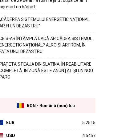
tânăr de 29 de ani a fost reținut după ce ar fi
agresat un bărbat
„CĂDEREA SISTEMULUI ENERGETIC NAȚIONAL
AR FI UN DEZASTRU”
CE S-AR ÎNTÂMPLA DACĂ AR CĂDEA SISTEMUL
ENERGETIC NAȚIONAL? ALRO ȘI ARTROM, ÎN
FAȚA UNUI DEZASTRU
PIAȚETA STEAUA DIN SLATINA, ÎN REABILITARE
COMPLETĂ. ÎN ZONĂ ESTE ANUNȚAT ȘI UN NOU
PARC
RON - Română (nou) leu
EUR
5,2515
USD
4,5457