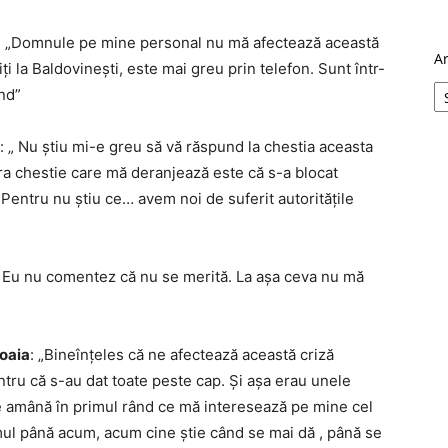
: „Domnule pe mine personal nu mă afectează această
A
iţi la Baldovineşti, este mai greu prin telefon. Sunt într-
und”
: „ Nu ştiu mi-e greu să vă răspund la chestia aceasta
ra chestie care mă deranjează este că s-a blocat
 Pentru nu ştiu ce… avem noi de suferit autorităţile
„ Eu nu comentez că nu se merită. La aşa ceva nu mă
oaia
: „Bineînţeles că ne afectează această criză
tru că s-au dat toate peste cap. Şi aşa erau unele
Se amână în primul rând ce mă interesează pe mine cel
ul până acum, acum cine ştie când se mai dă , până se