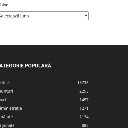
rhive
ATEGORIE POPULARĂ
litică
15735
nunțuri
2293
port
1457
ministrație
1271
ănătate
1134
aționale
883