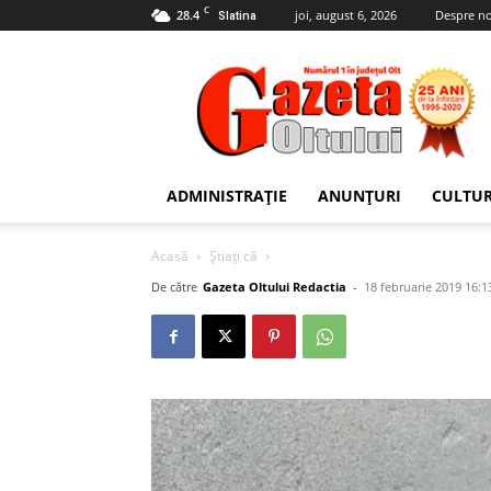
C
28.4
joi, august 6, 2026
Despre no
Slatina
Gazeta
Oltului
ADMINISTRAȚIE
ANUNȚURI
CULTU
Acasă
Știați că
De către
Gazeta Oltului Redactia
-
18 februarie 2019 16:1