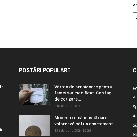
A
POSTĂRI POPULARE
C
la
Vârsta de pensionare pentru
Po
femei s-a modificat. Ce stagiu
A
de cotizare...
3 iulie 2023 10:06
S
Ad
Moneda românească care
valorează cât un apartament
S
A
13 februarie 2024 12:26
N