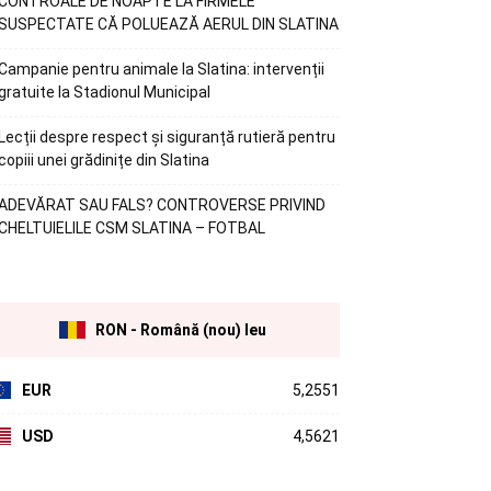
CONTROALE DE NOAPTE LA FIRMELE
SUSPECTATE CĂ POLUEAZĂ AERUL DIN SLATINA
Campanie pentru animale la Slatina: intervenții
gratuite la Stadionul Municipal
Lecții despre respect și siguranță rutieră pentru
copiii unei grădinițe din Slatina
ADEVĂRAT SAU FALS? CONTROVERSE PRIVIND
CHELTUIELILE CSM SLATINA – FOTBAL
RON - Română (nou) leu
EUR
5,2551
USD
4,5621