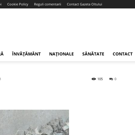
i
Cookie Policy
Reguli comentarii
Contact Gazeta Oltului
RĂ
ÎNVĂȚĂMÂNT
NAȚIONALE
SĂNĂTATE
CONTACT
3
105
0