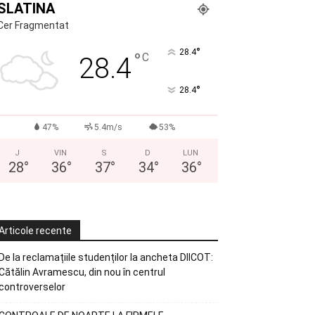
SLATINA
Cer Fragmentat
°
28.4
°
C
28.4
°
28.4
47%
5.4m/s
53%
J
VIN
S
D
LUN
28
°
36
°
37
°
34
°
36
°
Articole recente
De la reclamațiile studenților la ancheta DIICOT:
Cătălin Avramescu, din nou în centrul
controverselor