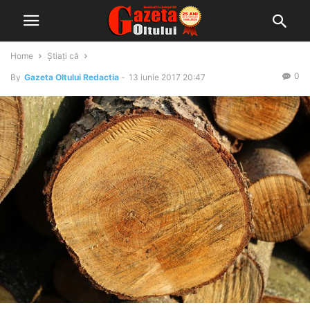
Home
Știați că
0
By
Gazeta Oltului Redactia
-
13 iunie 2017 20:47