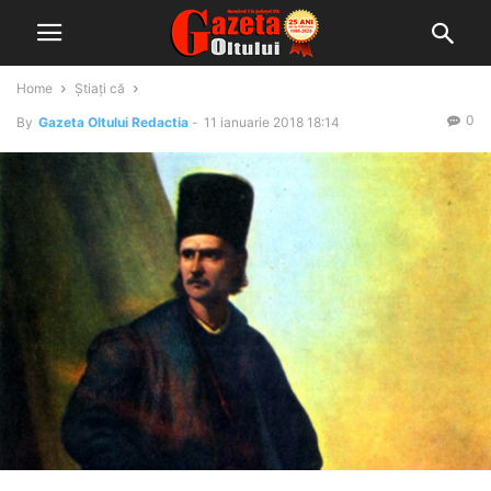
Home
Știați că
0
By
Gazeta Oltului Redactia
-
11 ianuarie 2018 18:14