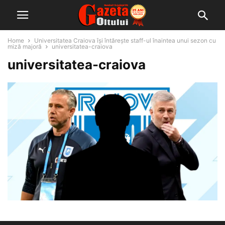
Home
Universitatea Craiova își întărește staff-ul înaintea unui sezon cu
miză majoră
universitatea-craiova
universitatea-craiova