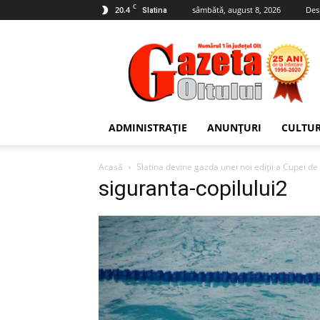
C
20.4
sâmbătă, august 8, 2026
Des
Slatina
Gazeta
Oltului
ADMINISTRAȚIE
ANUNȚURI
CULTU
Acasă
Slatina devine gazda unei noi ediții a Cupei de 
siguranta-copilului2