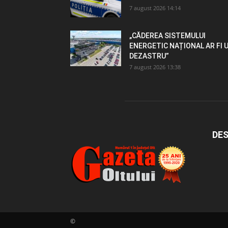
7 august 2026 14:14
„CĂDEREA SISTEMULUI
ENERGETIC NAȚIONAL AR FI 
DEZASTRU”
7 august 2026 13:38
DES
©