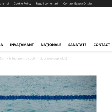
pre noi
Cookie Policy
Reguli comentarii
Contact Gazeta Oltului
RĂ
ÎNVĂȚĂMÂNT
NAȚIONALE
SĂNĂTATE
CONTACT
Sprint la înot pentru copii
siguranta-copilului2