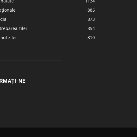
ănătate
1134
aționale
886
cial
873
trebarea zilei
854
ul zilei
810
RMAȚI-NE