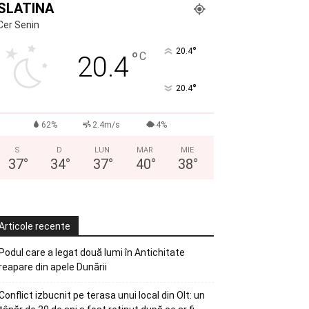
SLATINA
Cer Senin
°
20.4
°
C
20.4
°
20.4
62%
2.4m/s
4%
S
D
LUN
MAR
MIE
37
°
34
°
37
°
40
°
38
°
Articole recente
Podul care a legat două lumi în Antichitate
reapare din apele Dunării
Conflict izbucnit pe terasa unui local din Olt: un