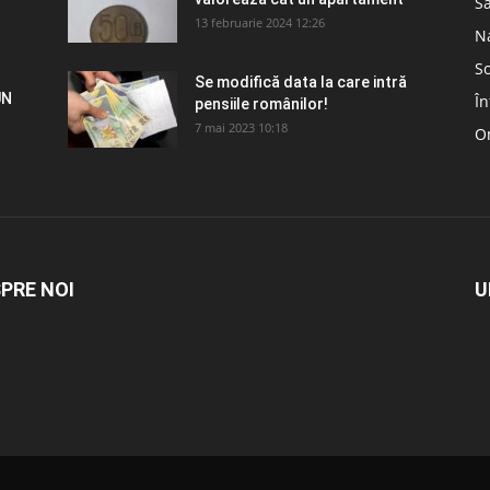
S
13 februarie 2024 12:26
N
So
Se modifică data la care intră
UN
În
pensiile românilor!
7 mai 2023 10:18
Om
PRE NOI
U