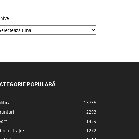
rhive
ATEGORIE POPULARĂ
litică
15735
nunțuri
2293
port
1459
ministrație
1272