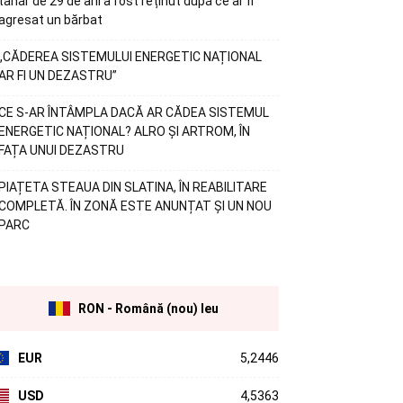
tânăr de 29 de ani a fost reținut după ce ar fi
agresat un bărbat
„CĂDEREA SISTEMULUI ENERGETIC NAȚIONAL
AR FI UN DEZASTRU”
CE S-AR ÎNTÂMPLA DACĂ AR CĂDEA SISTEMUL
ENERGETIC NAȚIONAL? ALRO ȘI ARTROM, ÎN
FAȚA UNUI DEZASTRU
PIAȚETA STEAUA DIN SLATINA, ÎN REABILITARE
COMPLETĂ. ÎN ZONĂ ESTE ANUNȚAT ȘI UN NOU
PARC
RON - Română (nou) leu
EUR
5,2446
USD
4,5363