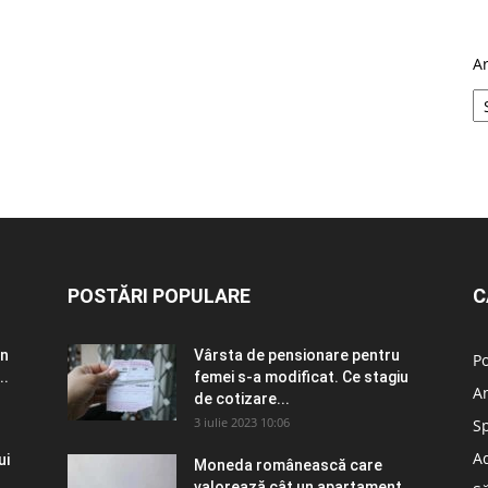
A
POSTĂRI POPULARE
C
în
Vârsta de pensionare pentru
Po
..
femei s-a modificat. Ce stagiu
A
de cotizare...
3 iulie 2023 10:06
S
Ad
ui
Moneda românească care
valorează cât un apartament