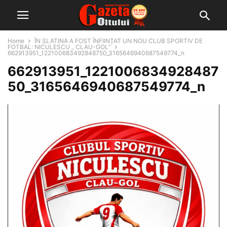
Home
ÎN SLATINA A FOST ÎNFIINȚAT UN NOU CLUB SPORTIV DE
FOTBAL: NICULESCU „ CLAU-GOL”
662913951_122100683492848750_3165646940687549774_n
662913951_1221006834928487
50_3165646940687549774_n