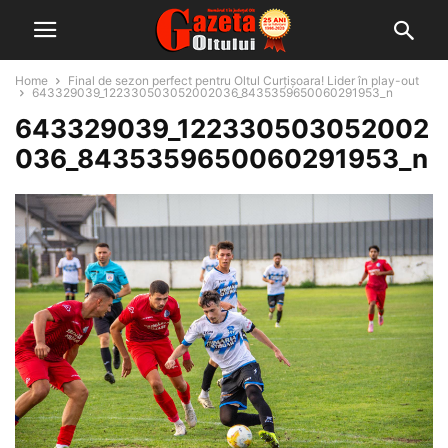
Home
Final de sezon perfect pentru Oltul Curțișoara! Lider în play-out
643329039_122330503052002036_8435359650060291953_n
643329039_122330503052002
036_8435359650060291953_n