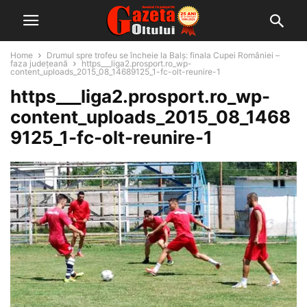
Home
Drumul spre trofeu se încheie la Balș: finala Cupei României –
faza județeană
https___liga2.prosport.ro_wp-
content_uploads_2015_08_14689125_1-fc-olt-reunire-1
https___liga2.prosport.ro_wp-
content_uploads_2015_08_1468
9125_1-fc-olt-reunire-1