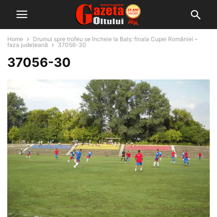
Home
Drumul spre trofeu se încheie la Balș: finala Cupei României –
faza județeană
37056-30
37056-30