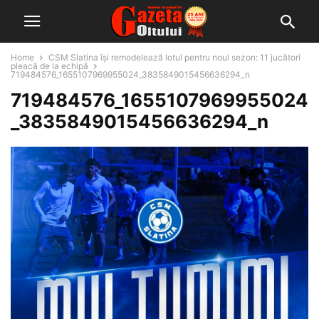
Home
CSM Slatina își remodelează lotul pentru noul sezon: 11 jucători
pleacă de la echipă
719484576_1655107969955024_3835849015456636294_n
719484576_1655107969955024
_3835849015456636294_n