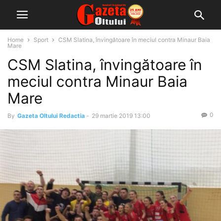
Home
Sport
CSM Slatina, învingătoare în meciul contra Minaur Baia
Mare
CSM Slatina, învingătoare în
meciul contra Minaur Baia
Mare
0
By
Gazeta Oltului Redactia
-
29 martie 2019 13:00