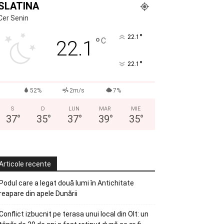
SLATINA
Cer Senin
°
22.1
°
C
22.1
°
22.1
52%
2m/s
7%
S
D
LUN
MAR
MIE
37
°
35
°
37
°
39
°
35
°
Articole recente
Podul care a legat două lumi în Antichitate
reapare din apele Dunării
Conflict izbucnit pe terasa unui local din Olt: un