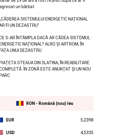
tânăr de 29 de ani a fost reținut după ce ar fi
agresat un bărbat
„CĂDEREA SISTEMULUI ENERGETIC NAȚIONAL
AR FI UN DEZASTRU”
CE S-AR ÎNTÂMPLA DACĂ AR CĂDEA SISTEMUL
ENERGETIC NAȚIONAL? ALRO ȘI ARTROM, ÎN
FAȚA UNUI DEZASTRU
PIAȚETA STEAUA DIN SLATINA, ÎN REABILITARE
COMPLETĂ. ÎN ZONĂ ESTE ANUNȚAT ȘI UN NOU
PARC
RON - Română (nou) leu
EUR
5,2398
USD
4,5335