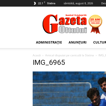
C
22.1
sâmbătă, august 8, 2026
Des
Slatina
Gazeta
Oltului
ADMINISTRAȚIE
ANUNȚURI
CULTU
Acasă
Amical disputat pe caniculă la Slatina
IMG_
IMG_6965