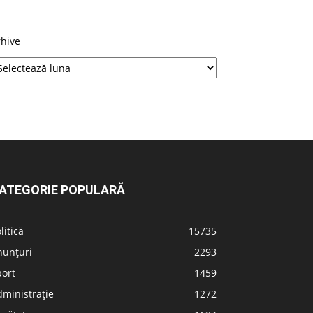
rhive
ATEGORIE POPULARĂ
litică
15735
nunțuri
2293
port
1459
ministrație
1272