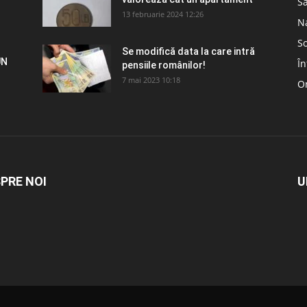
S
13 februarie 2024 12:26
N
So
Se modifică data la care intră
UN
În
pensiile românilor!
7 mai 2023 10:18
Om
PRE NOI
U