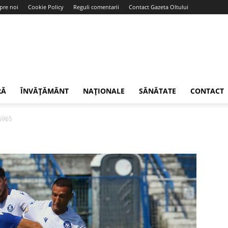
pre noi
Cookie Policy
Reguli comentarii
Contact Gazeta Oltului
RĂ
ÎNVĂȚĂMÂNT
NAȚIONALE
SĂNĂTATE
CONTACT
6965