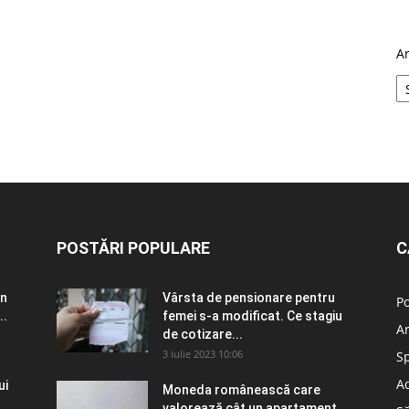
A
POSTĂRI POPULARE
C
în
Vârsta de pensionare pentru
Po
..
femei s-a modificat. Ce stagiu
A
de cotizare...
3 iulie 2023 10:06
S
Ad
ui
Moneda românească care
valorează cât un apartament