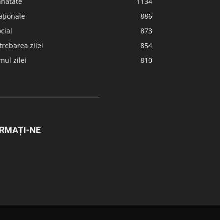
ănătate
1134
aționale
886
cial
873
trebarea zilei
854
ul zilei
810
RMAȚI-NE