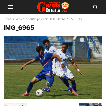
Home
Amical disputat pe caniculă la Slatina
IMG_6965
IMG_6965